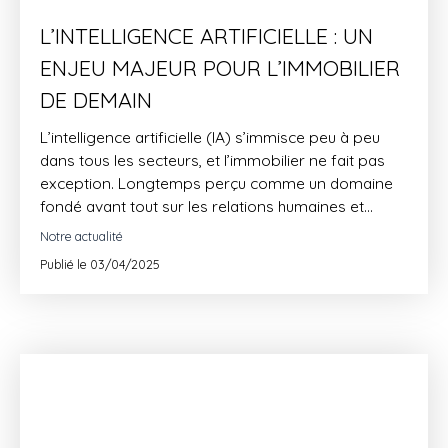
L’INTELLIGENCE ARTIFICIELLE : UN
ENJEU MAJEUR POUR L’IMMOBILIER
DE DEMAIN
L’intelligence artificielle (IA) s’immisce peu à peu
dans tous les secteurs, et l’immobilier ne fait pas
exception. Longtemps perçu comme un domaine
fondé avant tout sur les relations humaines et
l’intuition, le monde de l’immobilier est en pleine
Notre actualité
mutation grâce à l’IA. Mais quels sont les véritables
Publié le 03/04/2025
enjeux derrière cette révolution technologique ?
Faut-il s’en méfier ou l’embrasser pleinement ? On
fait le point.