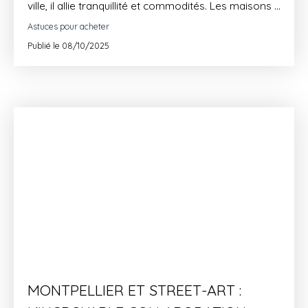
ville, il allie tranquillité et commodités. Les maisons à
vendre sont spacieuses, avec de grands jardins, et
Astuces pour acheter
restent accessibles en prix. Profitez d'une
Publié le 08/10/2025
estimation gratuite pour découvrir la valeur de
votre bien immobilier à Saint-Just.
MONTPELLIER ET STREET-ART :