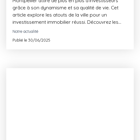
Montpellier attire de plus en plus d’investisseurs
grâce à son dynamisme et sa qualité de vie. Cet
article explore les atouts de la ville pour un
investissement immobilier réussi. Découvrez les
quartiers porteurs, la rentabilité locative et
Notre actualité
l’accompagnement proposé par PASSAGE LONJON
Publié le 30/06/2025
IMMOBILIER.