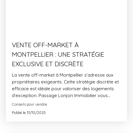
VENTE OFF-MARKET À
MONTPELLIER : UNE STRATÉGIE
EXCLUSIVE ET DISCRÈTE
La vente off-market à Montpellier s’adresse aux
propriétaires exigeants. Cette stratégie discrète et
efficace est idéale pour valoriser des logements
d’exception. Passage Lonjon Immobilier vous
accompagne avec un service sur mesure, pensé
Conseils pour vendre
pour conjuguer confidentialité et performance.
Publié le 31/10/2025