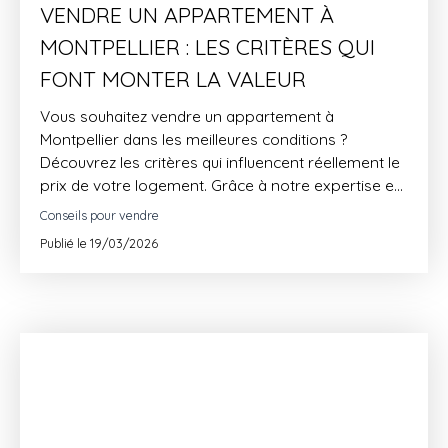
VENDRE UN APPARTEMENT À
MONTPELLIER : LES CRITÈRES QUI
FONT MONTER LA VALEUR
Vous souhaitez vendre un appartement à
Montpellier dans les meilleures conditions ?
Découvrez les critères qui influencent réellement le
prix de votre logement. Grâce à notre expertise en
immobilier Montpellier, nous vous accompagnons
Conseils pour vendre
à chaque étape pour optimiser votre vente. Profitez
Publié le 19/03/2026
de conseils concrets et efficaces pour réussir votre
projet.