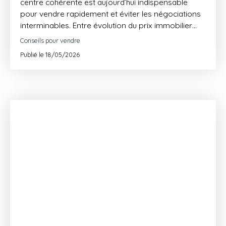
centre cohérente est aujourd’hui indispensable
pour vendre rapidement et éviter les négociations
interminables. Entre évolution du prix immobilier
Montpellier, attentes des acheteurs et forte
Conseils pour vendre
concurrence dans certains quartiers, une mauvaise
Publié le 18/05/2026
stratégie peut ralentir considérablement une
transaction. Découvrez les erreurs les plus
fréquentes et les solutions concrètes pour
optimiser votre vente avec l’expertise de PASSAGE
LONJON IMMOBILIER.