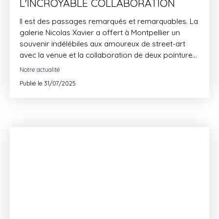
L'INCROYABLE COLLABORATION
Il est des passages remarqués et remarquables. La
galerie Nicolas Xavier a offert à Montpellier un
souvenir indélébiles aux amoureux de street-art
avec la venue et la collaboration de deux pointures
de cet art : André SARAIVA et MODE2.
Notre actualité
Publié le 31/07/2025