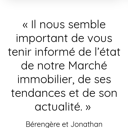
concurrence dans certains quartiers, une mauvaise
stratégie peut ralentir considérablement une
transaction. Découvrez les erreurs les plus
« Il nous semble
fréquentes et les solutions concrètes pour
optimiser votre vente avec l’expertise de PASSAGE
important de vous
LONJON IMMOBILIER.
tenir informé de l’état
de notre Marché
immobilier, de ses
tendances et de son
actualité. »
Bérengère et Jonathan