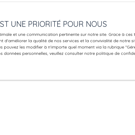
 EST UNE PRIORITÉ POUR NOUS
e engagée en cas de force majeure ou de faits indépendants de s
optimale et une communication pertinente sur notre site. Grace à c
gales
 d'améliorer la qualité de nos services et la convivialité de notre s
 pouvez les modifier à n'importe quel moment via la rubrique ″Gérer
os données personnelles, veuillez consulter
notre politique de confide
 à tout moment, les mentions légales du site. L’utilisation du si
se.