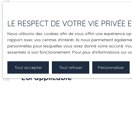
Force majeure
LE RESPECT DE VOTRE VIE PRIVÉE
La responsabilité de l’éditeur du site ne pourra êtr
Nous utilisons des cookies afin de vous offrir une expérience 
Modifications des mentions lé
rapport avec vos centres d'intérêt. Ils nous permettent également
personnelles pour lesquelles vous avez donné votre accord. Vous
essentiels à son fonctionnement. Pour plus d'informations sur v
L’éditeur se réserve le droit de modifier, librement et
vigueur.
Tout accepter
Tout refuser
Personnaliser
Loi applicable
Le site passage-lonjon.com est régi par la loi françai