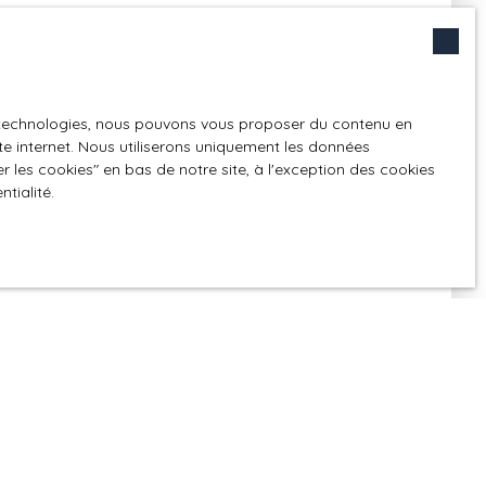
a volonté.
es technologies, nous pouvons vous proposer du contenu en
ite internet. Nous utiliserons uniquement les données
 les cookies″ en bas de notre site, à l'exception des cookies
ntialité
.
te constitue l’acceptation des mentions légales en