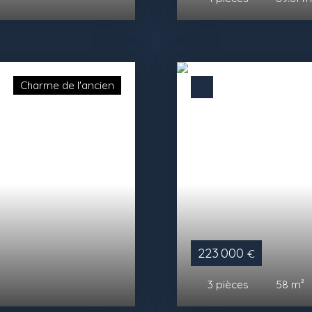
Charme de l'ancien
223 000
€
3
pièces
58
m²