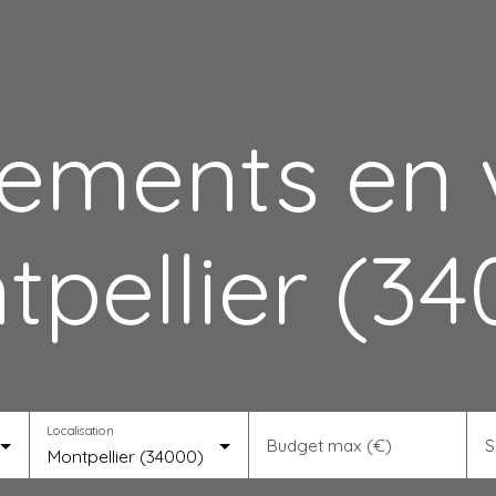
ements en 
tpellier (34
Localisation
Budget max (€)
S
Montpellier (34000)