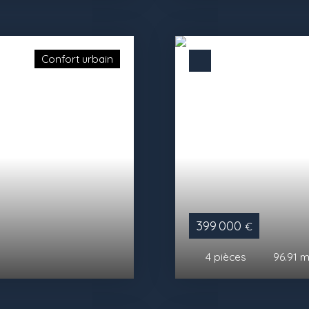
Confort urbain
399 000
€
4
pièces
96.91
m