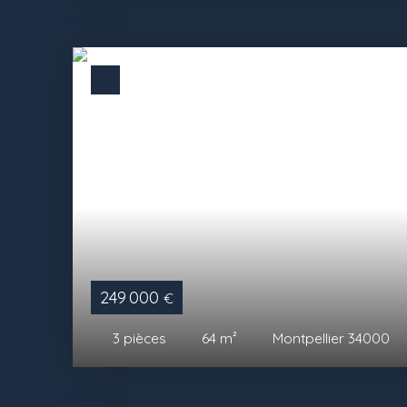
249 000
€
3
pièces
64
m²
Montpellier 34000