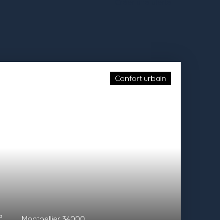
Créer une alerte
Confort urbain
²
Montpellier 34000