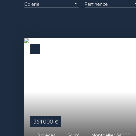
Galerie
Pertinence
364 000
€
3
pièces
54
m²
Montpellier 34000