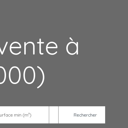
vente à
000)
Rechercher
urface min (m²)