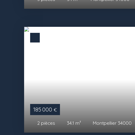
185 000
€
2
pièces
34.1
m²
Montpellier 34000