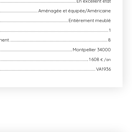
En excellent état
Aménagée et équipée/Américaine
Entièrement meublé
1
ment
8
Montpellier 34000
1 608
€ /an
VA1936