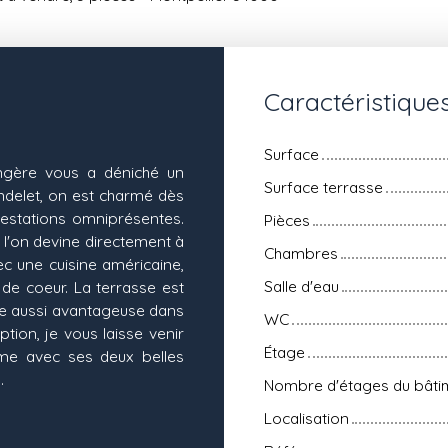
Caractéristique
Surface
engère vous a déniché un
Surface terrasse
ndelet, on est charmé dès
estations omniprésentes.
Pièces
l'on devine directement à
Chambres
ec une cuisine américaine,
Salle d'eau
de coeur. La terrasse est
ace aussi avantageuse dans
WC
ption, je vous laisse venir
Étage
ême avec ses deux belles
.
Nombre d'étages du bâti
Localisation