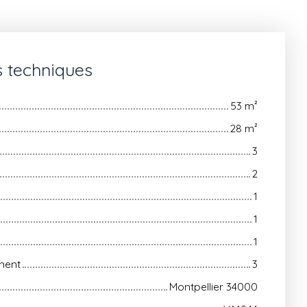
s techniques
53
m²
28
m²
3
2
1
1
1
ment
3
Montpellier 34000