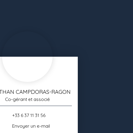
THAN CAMPDORAS-RAGON
Co-gérant et associé
+33 6 37 11 31 56
Envoyer un e-mail