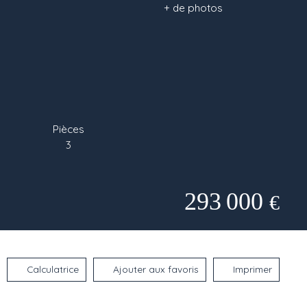
+ de photos
Pièces
3
293 000
€
Calculatrice
Ajouter aux favoris
Imprimer