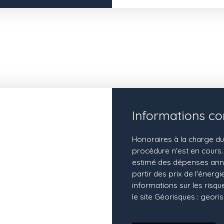
Informations c
Honoraires à la charge du
procédure n'est en cours.
estimé des dépenses annue
partir des prix de l'énergi
informations sur les risq
le site Géorisques : georis