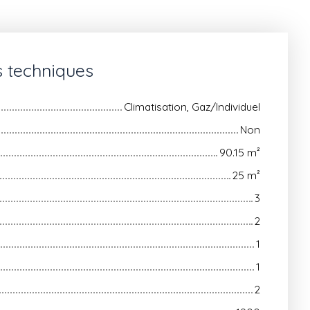
s techniques
Climatisation, Gaz/Individuel
Non
90.15
m²
25
m²
3
2
1
1
2