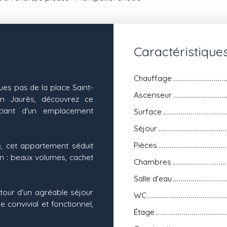
Caractéristique
Chauffage
ues pas de la place Saint-
Ascenseur
an Jaurès, découvrez ce
iant d'un emplacement
Surface
Séjour
Pièces
, cet appartement séduit
n : beaux volumes, cachet
Chambres
Salle d'eau
utour d'un agréable séjour
WC
e convivial et fonctionnel,
Étage