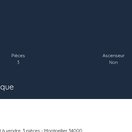
Pièces
Ascenseur
3
Non
ique
à vendre, 3 pièces - Montpellier 34000