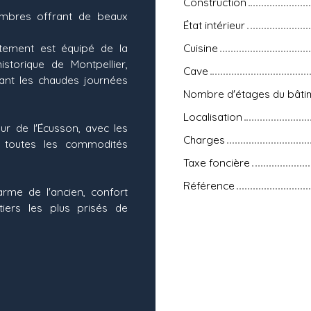
Construction
mbres offrant de beaux
État intérieur
rtement est équipé de la
Cuisine
istorique de Montpellier,
Cave
ant les chaudes journées
Nombre d'étages du bâti
Localisation
ur de l'Écusson, avec les
Charges
t toutes les commodités
Taxe foncière
Référence
rme de l'ancien, confort
iers les plus prisés de