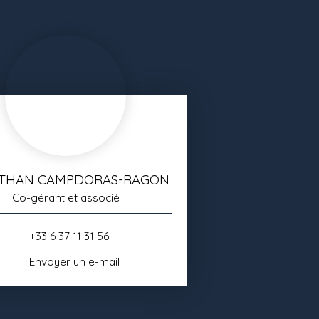
THAN CAMPDORAS-RAGON
Co-gérant et associé
+33 6 37 11 31 56
Envoyer un e-mail