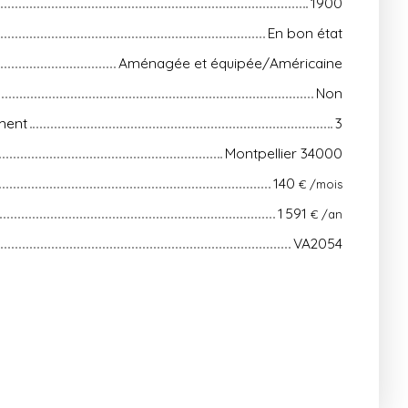
1900
En bon état
Aménagée et équipée/Américaine
Non
ment
3
Montpellier 34000
140
€ /mois
1 591
€ /an
VA2054