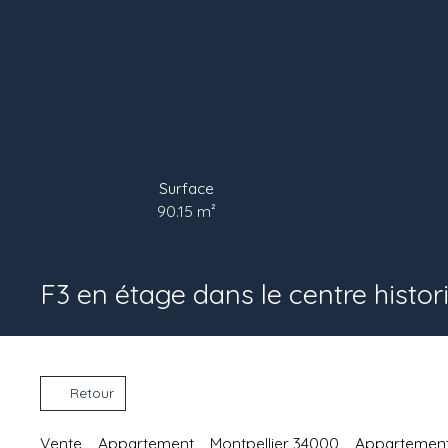
Surface
90.15
m²
F3 en étage dans le centre histor
Retour
Vente
Appartement
Montpellier 34000
Appartement 