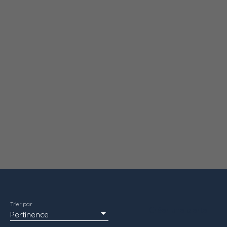
Budget max (€)
Surface min (m²)
Rechercher
Trier par
Créer une alerte
Pertinence