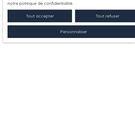
notre politique de confidentialité
.
INFORMATIONS
Tout accepter
Tout refuser
Nos honoraires
Personnaliser
Mentions légales
Politique de confidentialité
Plan du site
Gérer les cookies
Propulsé par
+33 6 37 11 31 56