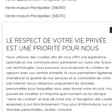
Vente maison Montpellier (34090)
Vente maison Montpellier (34070)
Vente appartement Sète (34200)
Vente maison Balaruc-les-Bains (34540)
LE RESPECT DE VOTRE VIE PRIVÉE
Vente maison Lattes (34970)
EST UNE PRIORITÉ POUR NOUS
Nous utilisons des cookies afin de vous offrir une expérience
JE SUIS PROPRIÉTAIRE
optimale et une communication pertinente sur notre site. Grace
ces technologies, nous pouvons vous proposer du contenu en
rapport avec vos centres d'intérêt. Ils nous permettent égaleme
Estimez votre bien
d'améliorer la qualité de nos services et la convivialité de notre
site internet. Nous utiliserons uniquement les données
Vendre avec nous
personnelles pour lesquelles vous avez donné votre accord. Vo
Espace vendeur
pouvez les modifier à n'importe quel moment via la rubrique
″Gérer les cookies″ en bas de notre site, à l'exception des cooki
Nous contacter
essentiels à son fonctionnement. Pour plus d'informations sur v
données personnelles, veuillez consulter