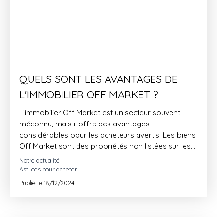
QUELS SONT LES AVANTAGES DE
L'IMMOBILIER OFF MARKET ?
L’immobilier Off Market est un secteur souvent
méconnu, mais il offre des avantages
considérables pour les acheteurs avertis. Les biens
Off Market sont des propriétés non listées sur les
plateformes publiques, offrant ainsi moins de
Notre actualité
concurrence, des négociations plus personnalisées
Astuces pour acheter
et souvent des prix plus attractifs. Que vous
Publié le 18/12/2024
cherchiez un bien résidentiel, un investissement ou
une propriété d’exception à Montpellier,
l’immobilier Off Market représente une alternative