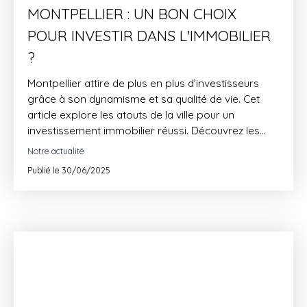
MONTPELLIER : UN BON CHOIX
POUR INVESTIR DANS L'IMMOBILIER
?
Montpellier attire de plus en plus d’investisseurs
grâce à son dynamisme et sa qualité de vie. Cet
article explore les atouts de la ville pour un
investissement immobilier réussi. Découvrez les
quartiers porteurs, la rentabilité locative et
Notre actualité
l’accompagnement proposé par PASSAGE LONJON
Publié le 30/06/2025
IMMOBILIER.