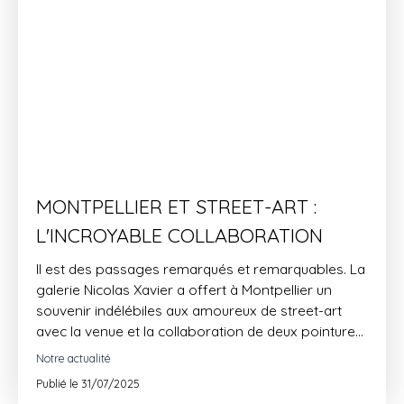
MONTPELLIER ET STREET-ART :
L'INCROYABLE COLLABORATION
Il est des passages remarqués et remarquables. La
galerie Nicolas Xavier a offert à Montpellier un
souvenir indélébiles aux amoureux de street-art
avec la venue et la collaboration de deux pointures
de cet art : André SARAIVA et MODE2.
Notre actualité
Publié le 31/07/2025