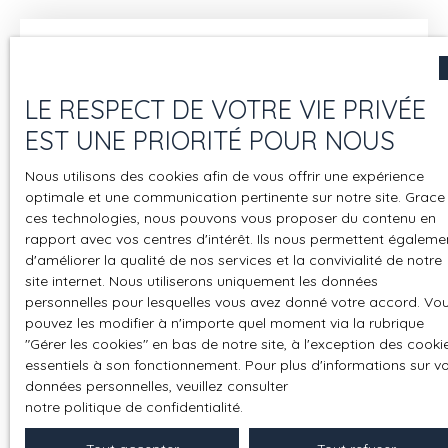
stratégique. Cet article explore les avantages de
l’immobilier Off Market et explique pourquoi
PASSAGE LONJON IMMOBILIER est l’agence idéale
pour vous accompagner dans ce type de projet à
LE RESPECT DE VOTRE VIE PRIVÉE
Montpellier.
EST UNE PRIORITÉ POUR NOUS
Nous utilisons des cookies afin de vous offrir une expérience
optimale et une communication pertinente sur notre site. Grace
ces technologies, nous pouvons vous proposer du contenu en
rapport avec vos centres d'intérêt. Ils nous permettent égaleme
d'améliorer la qualité de nos services et la convivialité de notre
COMMENT CHOISIR SON AGENCE
site internet. Nous utiliserons uniquement les données
personnelles pour lesquelles vous avez donné votre accord. Vo
IMMOBILIÈRE À MONTPELLIER ?
pouvez les modifier à n'importe quel moment via la rubrique
″Gérer les cookies″ en bas de notre site, à l'exception des cooki
Le choix d'une agence immobilière à Montpellier est
essentiels à son fonctionnement. Pour plus d'informations sur v
une étape déterminante pour réussir votre projet
données personnelles, veuillez consulter
immobilier, que ce soit pour acheter, vendre ou
notre politique de confidentialité
.
estimer un bien. Dans un marché dynamique et
compétitif, il est essentiel de s'appuyer sur une