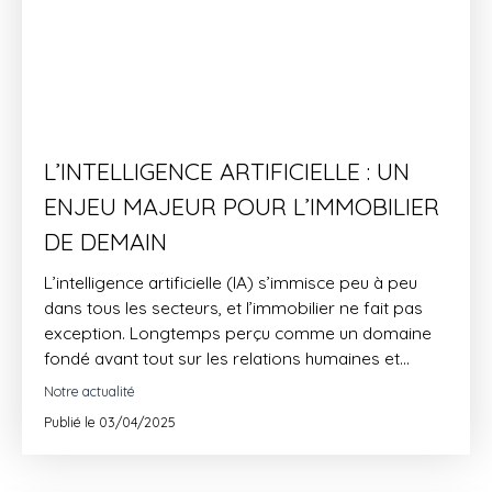
L’INTELLIGENCE ARTIFICIELLE : UN
ENJEU MAJEUR POUR L’IMMOBILIER
DE DEMAIN
L’intelligence artificielle (IA) s’immisce peu à peu
dans tous les secteurs, et l’immobilier ne fait pas
exception. Longtemps perçu comme un domaine
fondé avant tout sur les relations humaines et
l’intuition, le monde de l’immobilier est en pleine
Notre actualité
mutation grâce à l’IA. Mais quels sont les véritables
Publié le 03/04/2025
enjeux derrière cette révolution technologique ?
Faut-il s’en méfier ou l’embrasser pleinement ? On
fait le point.