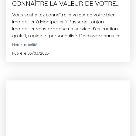
CONNAÎTRE LA VALEUR DE VOTRE
BIEN ?
Vous souhaitez connaître la valeur de votre bien
immobilier à Montpellier ? Passage Lonjon
Immobilier vous propose un service d’estimation
gratuit, rapide et personnalisé. Découvrez dans cet
article comment obtenir une évaluation précise
Notre actualité
pour vendre votre bien dans les meilleures
Publié le 03/03/2025
conditions.